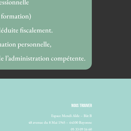
essionnelle
a formation)
éduite fiscalement.
tuation personnelle,
 de l’administration compétente.
NOUS TROUVER
Espace Mendi Alde – Bât B
48 avenue du 8 Mai 1945 – 64100 Bayonne
05 33 09 16 60