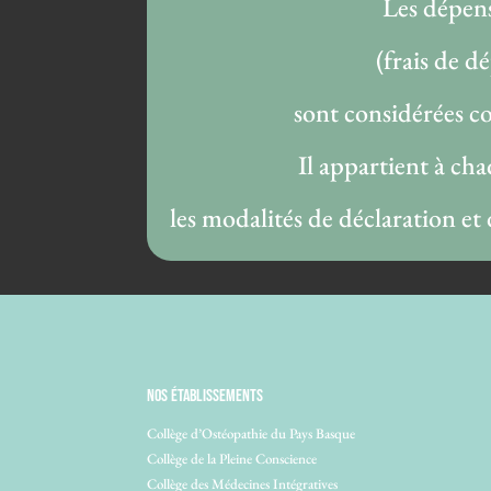
Les dépens
(frais de d
sont considérées c
Il appartient à cha
les modalités de déclaration et
NOS ÉTABLISSEMENTS
Collège d’Ostéopathie du Pays Basque
Collège de la Pleine Conscience
Collège des Médecines Intégratives