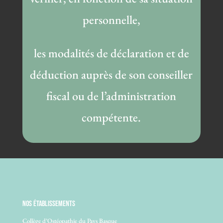
personnelle,
les modalités de déclaration et de
déduction auprès de son conseiller
fiscal ou de l’administration
compétente.
NOS ÉTABLISSEMENTS
Collège d’Ostéopathie du Pays Basque