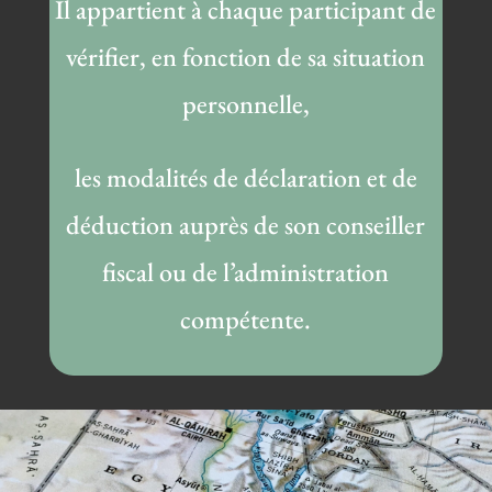
Il appartient à chaque participant de
vérifier, en fonction de sa situation
personnelle,
les modalités de déclaration et de
déduction auprès de son conseiller
fiscal ou de l’administration
compétente.